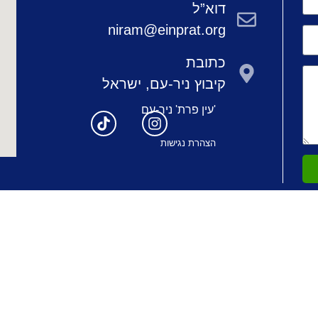
דוא”ל
niram@einprat.org
כתובת
קיבוץ ניר-עם, ישראל
'עין פרת' ניר-עם
הצהרת נגישות