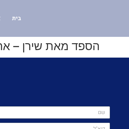
בית
א
הספד מאת שירן – אח