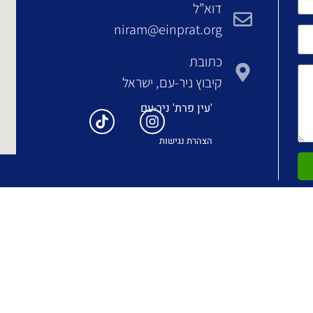
דוא”ל
niram@einprat.org
כתובת
קיבוץ ניר-עם, ישראל
'עין פרת' ניר-עם
הצהרת נגישות