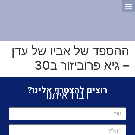
הסיפור של עדן
התוכנית הלימודית
ההספד של אביו של עדן
– גיא פרוביזור ב30
רוצים להצטרף אלינו?
דברו איתנו