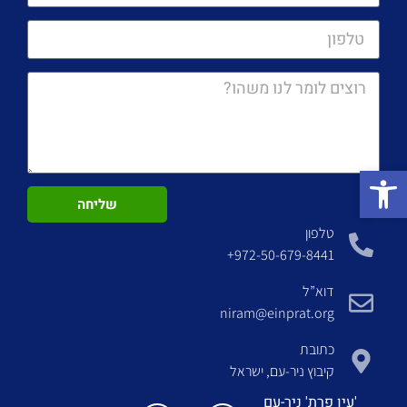
פתח סרגל נגישות
שליחה
טלפון
972-50-679-8441+
דוא”ל
niram@einprat.org
כתובת
קיבוץ ניר-עם, ישראל
'עין פרת' ניר-עם